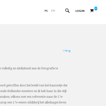
0
NL
EN
LOGIN
< terug
volledig en uitsluitend aan de fotografie te
werd getroffen door het beeld van het haarnetje dat
ude Hollandse meesters en ik heb haar in die stijl
e maken, telkens met een referentie naar de 17e-
arop een 17e-eeuws schilderij het alledaagse leven