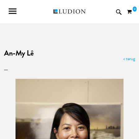
0
An-My Lê
< terug