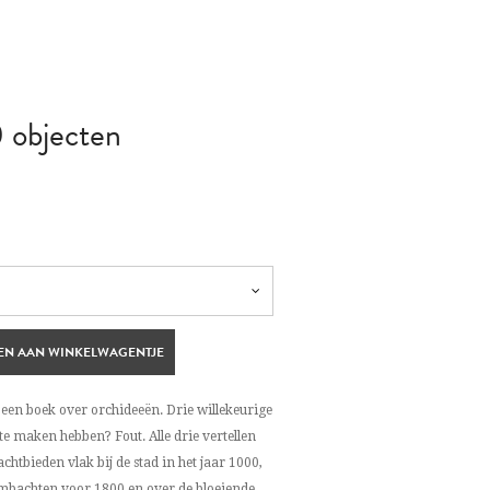
 objecten
EN AAN WINKELWAGENTJE
 een boek over orchideeën. Drie willekeurige
 te maken hebben? Fout. Alle drie vertellen
achtbieden vlak bij de stad in het jaar 1000,
ambachten voor 1800 en over de bloeiende