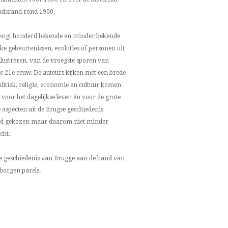
adsrand rond 1900.
 brengt honderd bekende en minder bekende
ke gebeurtenissen, evoluties of personen uit
llustreren, van de vroegste sporen van
e 21e eeuw. De auteurs kijken met een brede
olitiek, religie, economie en cultuur komen
voor het dagelijkse leven én voor de grote
aspecten uit de Brugse geschiedenis
nd gekozen maar daarom niet minder
cht.
e geschiedenis van Brugge aan de hand van
rborgen parels.