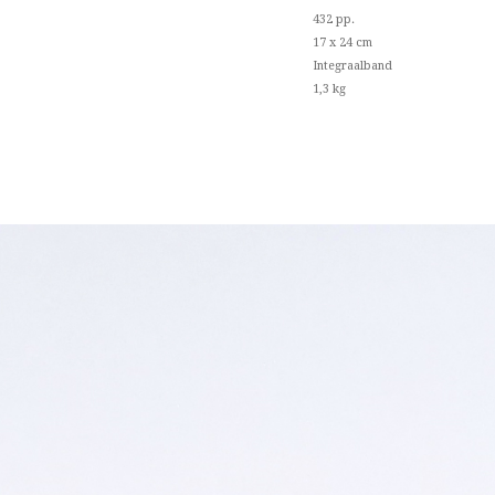
432 pp.
17 x 24 cm
Integraalband
1,3 kg