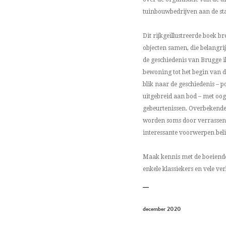
tuinbouwbedrijven aan de st
Dit rijkgeïllustreerde boek
objecten samen, die belangrij
de geschiedenis van Brugge i
bewoning tot het begin van d
blik naar de geschiedenis – p
uitgebreid aan bod – met oog 
gebeurtenissen. Overbekende 
worden soms door verrasse
interessante voorwerpen beli
Maak kennis met de boeiend
enkele klassiekers en vele ve
december 2020