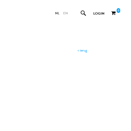
0
NL
EN
LOGIN
< terug