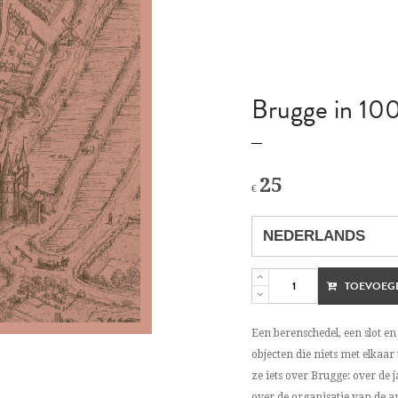
Brugge in 100
25
€
TOEVOEG
Een berenschedel, een slot en
objecten die niets met elkaar
ze iets over Brugge: over de j
over de organisatie van de 